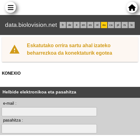
data.biolovision.net
fr
de
it
en
es
nl
eu
ca
pl
rs
lv
Eskatutako orrira sartu ahal izateko
beharrezkoa da konektaturik egotea
KONEXIO
Helbide elektronikoa eta pasahitza
e-mail :
pasahitza :