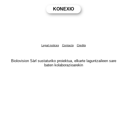
Legal notices
Contacts
Credits
Biolovision Sàrl sustaturiko proiektua, elkarte laguntzaileen sare
baten kolaborazioarekin