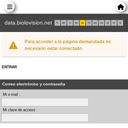
data.biolovision.net
fr
de
it
en
es
nl
eu
ca
pl
rs
lv
Para acceder a la página demandada es
necesario estar conectado
ENTRAR
Correo electrónico y contraseña
Mi e-mail :
Mi clave de acceso :