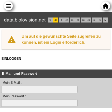
data.biolovision.net
fr
de
it
en
es
nl
eu
ca
pl
rs
lv
Um auf die gewünschte Seite zugreifen zu
können, ist ein Login erforderlich.
EINLOGGEN
E-Mail und Passwort
Mein E-Mail :
Mein Passwort :