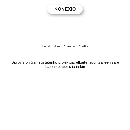
Legal notices
Contacts
Credits
Biolovision Sàrl sustaturiko proiektua, elkarte laguntzaileen sare
baten kolaborazioarekin