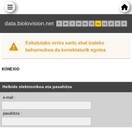
data.biolovision.net
fr
de
it
en
es
nl
eu
ca
pl
rs
lv
Eskatutako orrira sartu ahal izateko
beharrezkoa da konektaturik egotea
KONEXIO
Helbide elektronikoa eta pasahitza
e-mail :
pasahitza :