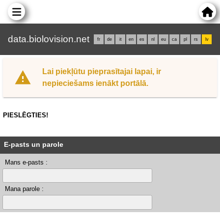
data.biolovision.net
fr
de
it
en
es
nl
eu
ca
pl
rs
lv
Lai piekļūtu pieprasītajai lapai, ir
nepieciešams ienākt portālā.
PIESLĒGTIES!
E-pasts un parole
Mans e-pasts :
Mana parole :