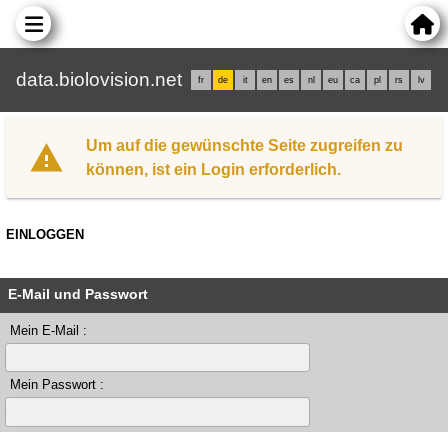
data.biolovision.net
fr
de
it
en
es
nl
eu
ca
pl
rs
lv
Um auf die gewünschte Seite zugreifen zu
können, ist ein Login erforderlich.
EINLOGGEN
E-Mail und Passwort
Mein E-Mail :
Mein Passwort :