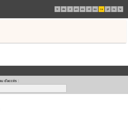
fr
de
it
en
es
nl
eu
ca
pl
rs
lv
u d'accés :