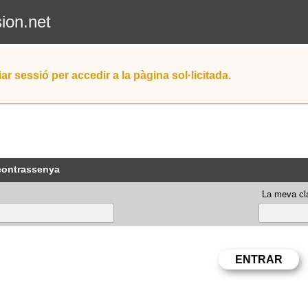
sion.net
iar sessió per accedir a la pàgina sol·licitada.
 contrassenya
La meva cla