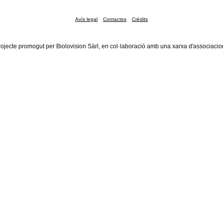
Avís legal
Contactes
Crèdits
rojecte promogut per Biolovision Sàrl, en col·laboració amb una xarxa d'associacio