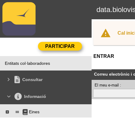
data.biolovi
Cal inic
ENTRAR
Entitats col·laboradores
Correu electrònic i
Consultar
El meu e-mail :
Informació
Eines