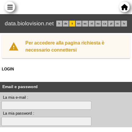
data.biolovision.net
fr
de
it
en
es
nl
eu
ca
pl
rs
lv
Per accedere alla pagina richiesta è
necessario connettersi
LOGIN
Email e password
La mia e-mail :
La mia password :