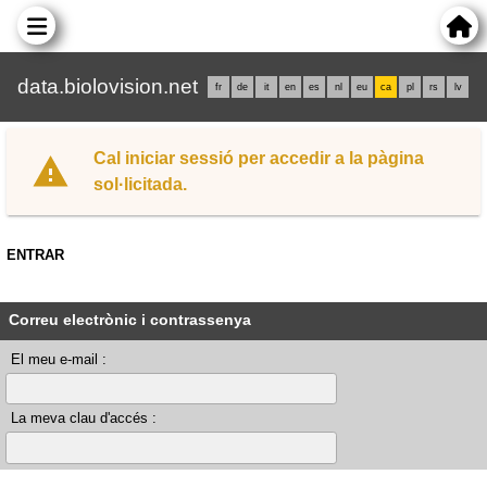
data.biolovision.net
fr
de
it
en
es
nl
eu
ca
pl
rs
lv
Cal iniciar sessió per accedir a la pàgina
sol·licitada.
ENTRAR
Correu electrònic i contrassenya
El meu e-mail :
La meva clau d'accés :