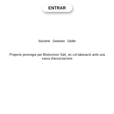
Avís legal
Contactes
Crèdits
Projecte promogut per Biolovision Sàrl, en col·laboració amb una
xarxa d'associacions