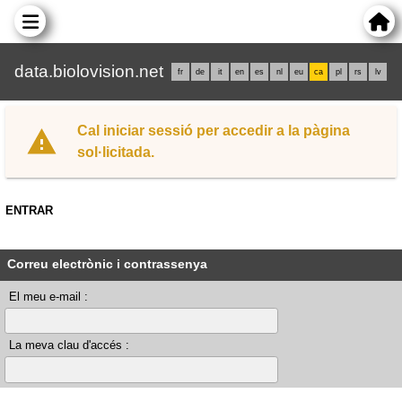
data.biolovision.net
fr
de
it
en
es
nl
eu
ca
pl
rs
lv
Cal iniciar sessió per accedir a la pàgina
sol·licitada.
ENTRAR
Correu electrònic i contrassenya
El meu e-mail :
La meva clau d'accés :