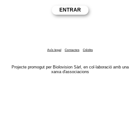
Avís legal
Contactes
Crèdits
Projecte promogut per Biolovision Sàrl, en col·laboració amb una
xarxa d'associacions