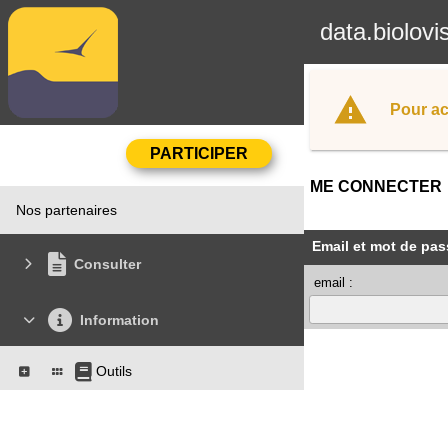
data.biolovi
Pour ac
ME CONNECTER
Nos partenaires
Email et mot de pas
Consulter
email :
Information
Outils