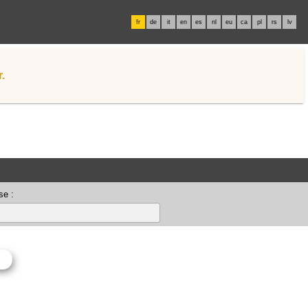
fr
de
it
en
es
nl
eu
ca
pl
rs
lv
.
se :