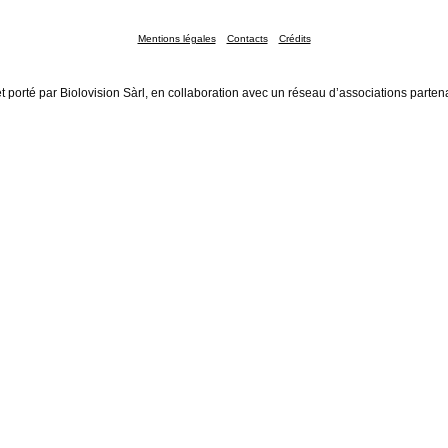
Mentions légales
Contacts
Crédits
t porté par Biolovision Sàrl, en collaboration avec un réseau d’associations parten