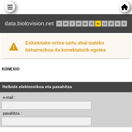
data.biolovision.net
fr
de
it
en
es
nl
eu
ca
pl
rs
lv
Eskatutako orrira sartu ahal izateko
beharrezkoa da konektaturik egotea
KONEXIO
Helbide elektronikoa eta pasahitza
e-mail :
pasahitza :