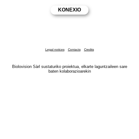
Legal notices
Contacts
Credits
Biolovision Sàrl sustaturiko proiektua, elkarte laguntzaileen sare
baten kolaborazioarekin