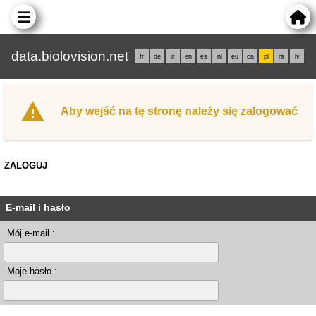
data.biolovision.net
fr
de
it
en
es
nl
eu
ca
pl
rs
lv
Aby wejść na tę stronę należy się zalogować
ZALOGUJ
E-mail i hasło
Mój e-mail :
Moje hasło :