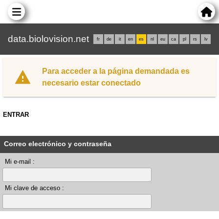
data.biolovision.net
fr
de
it
en
es
nl
eu
ca
pl
rs
lv
Para acceder a la página demandada es
necesario estar conectado
ENTRAR
Correo electrónico y contraseña
Mi e-mail :
Mi clave de acceso :