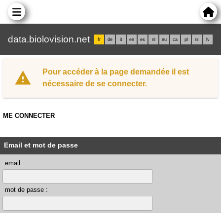
data.biolovision.net
fr
de
it
en
es
nl
eu
ca
pl
rs
lv
Pour accéder à la page demandée il est
nécessaire de se connecter.
ME CONNECTER
Email et mot de passe
email :
mot de passe :