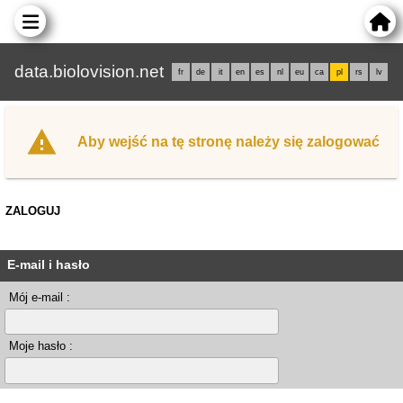
data.biolovision.net
fr
de
it
en
es
nl
eu
ca
pl
rs
lv
Aby wejść na tę stronę należy się zalogować
ZALOGUJ
E-mail i hasło
Mój e-mail :
Moje hasło :