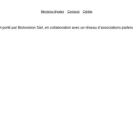
Mentions légales
Contacts
Crédits
t porté par Biolovision Sàrl, en collaboration avec un réseau d’associations parten