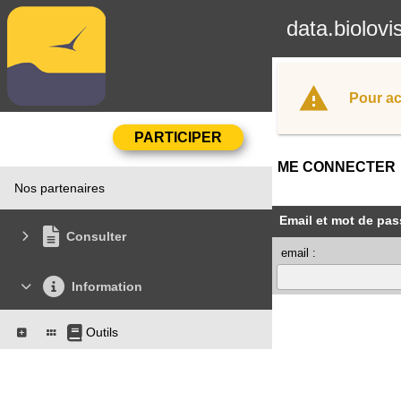
data.biolovi
Pour ac
ME CONNECTER
Nos partenaires
Email et mot de pas
Consulter
email :
Information
Outils