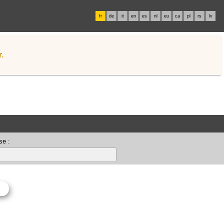
fr
de
it
en
es
nl
eu
ca
pl
rs
lv
.
se :