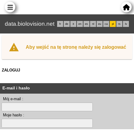
data.biolovision.net
fr
de
it
en
es
nl
eu
ca
pl
rs
lv
Aby wejść na tę stronę należy się zalogować
ZALOGUJ
E-mail i hasło
Mój e-mail :
Moje hasło :