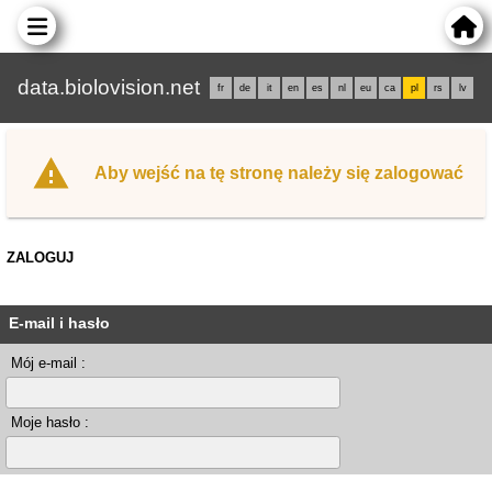
data.biolovision.net
fr
de
it
en
es
nl
eu
ca
pl
rs
lv
Aby wejść na tę stronę należy się zalogować
ZALOGUJ
E-mail i hasło
Mój e-mail :
Moje hasło :