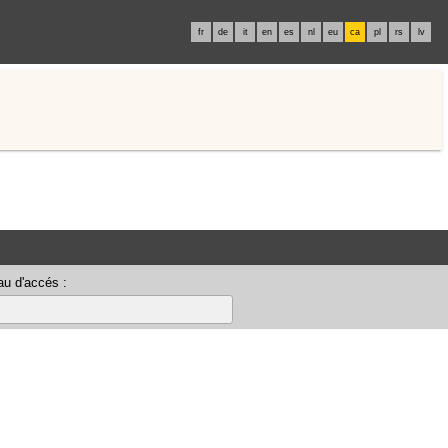
fr
de
it
en
es
nl
eu
ca
pl
rs
lv
u d'accés :