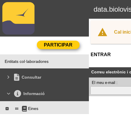
data.biolovi
Cal inic
ENTRAR
Entitats col·laboradores
Correu electrònic i
Consultar
El meu e-mail :
Informació
Eines