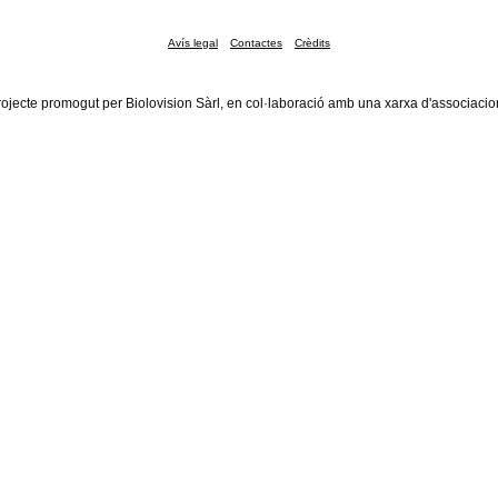
Avís legal
Contactes
Crèdits
rojecte promogut per Biolovision Sàrl, en col·laboració amb una xarxa d'associacio