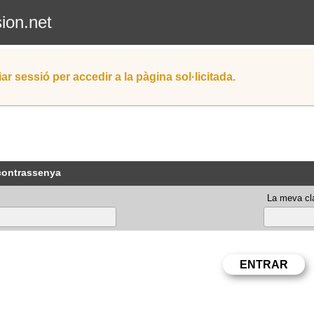
sion.net
iar sessió per accedir a la pàgina sol·licitada.
 contrassenya
La meva cla