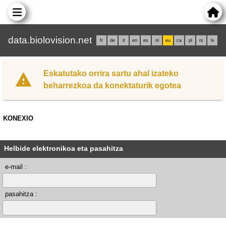
data.biolovision.net
fr
de
it
en
es
nl
eu
ca
pl
rs
lv
Eskatutako orrira sartu ahal izateko
beharrezkoa da konektaturik egotea
KONEXIO
Helbide elektronikoa eta pasahitza
e-mail :
pasahitza :