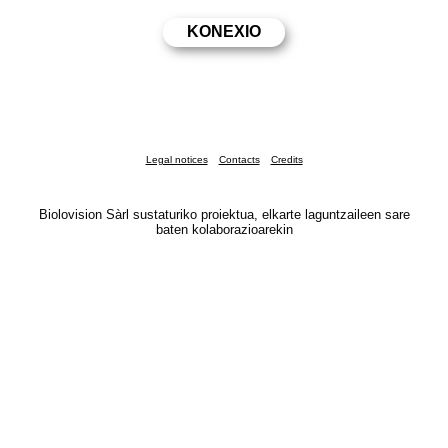
Legal notices
Contacts
Credits
Biolovision Sàrl sustaturiko proiektua, elkarte laguntzaileen sare
baten kolaborazioarekin