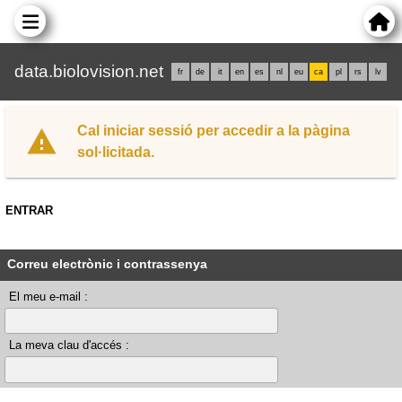
data.biolovision.net
fr
de
it
en
es
nl
eu
ca
pl
rs
lv
Cal iniciar sessió per accedir a la pàgina
sol·licitada.
ENTRAR
Correu electrònic i contrassenya
El meu e-mail :
La meva clau d'accés :