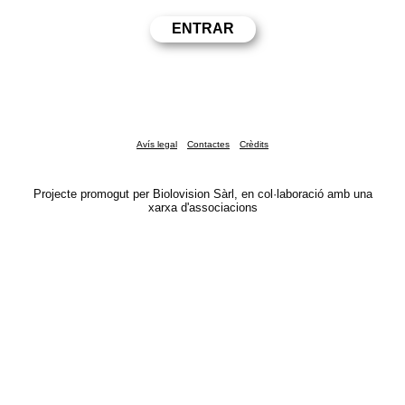
Avís legal
Contactes
Crèdits
Projecte promogut per Biolovision Sàrl, en col·laboració amb una
xarxa d'associacions