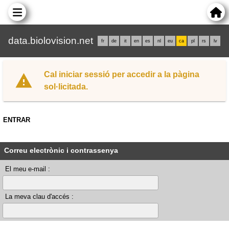
data.biolovision.net
fr
de
it
en
es
nl
eu
ca
pl
rs
lv
Cal iniciar sessió per accedir a la pàgina
sol·licitada.
ENTRAR
Correu electrònic i contrassenya
El meu e-mail :
La meva clau d'accés :