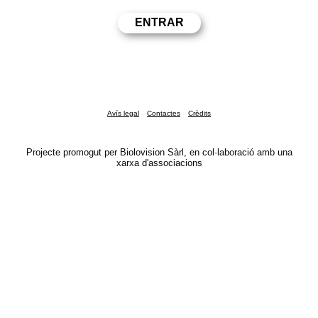
Avís legal
Contactes
Crèdits
Projecte promogut per Biolovision Sàrl, en col·laboració amb una
xarxa d'associacions