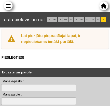
data.biolovision.net
fr
de
it
en
es
nl
eu
ca
pl
rs
lv
Lai piekļūtu pieprasītajai lapai, ir
nepieciešams ienākt portālā.
PIESLĒGTIES!
E-pasts un parole
Mans e-pasts :
Mana parole :