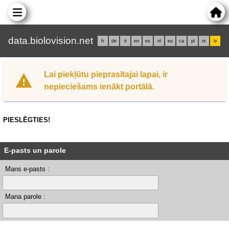
data.biolovision.net
fr
de
it
en
es
nl
eu
ca
pl
rs
lv
Lai piekļūtu pieprasītajai lapai, ir
nepieciešams ienākt portālā.
PIESLĒGTIES!
E-pasts un parole
Mans e-pasts :
Mana parole :