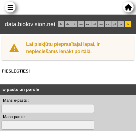
data.biolovision.net
fr
de
it
en
es
nl
eu
ca
pl
rs
lv
Lai piekļūtu pieprasītajai lapai, ir
nepieciešams ienākt portālā.
PIESLĒGTIES!
E-pasts un parole
Mans e-pasts :
Mana parole :