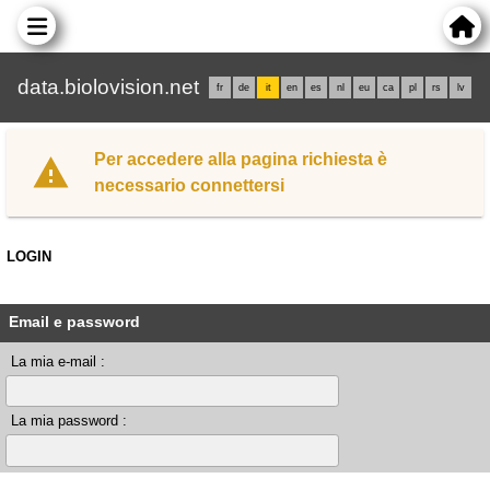
data.biolovision.net
fr
de
it
en
es
nl
eu
ca
pl
rs
lv
Per accedere alla pagina richiesta è
necessario connettersi
LOGIN
Email e password
La mia e-mail :
La mia password :