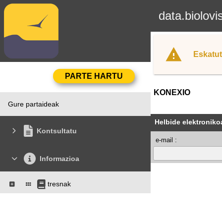
data.biolovi
Eskatut
KONEXIO
Gure partaideak
Helbide elektroniko
Kontsultatu
e-mail :
Informazioa
tresnak