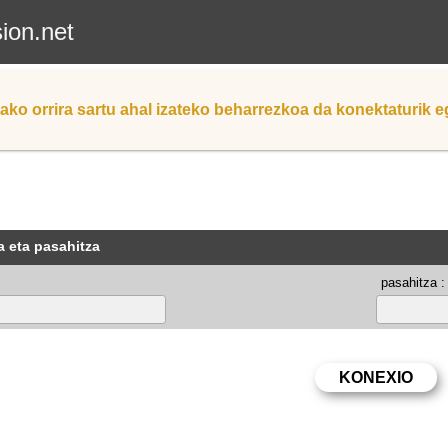
sion.net
ako orrira sartu ahal izateko beharrezkoa da konektaturik 
a eta pasahitza
pasahitza :