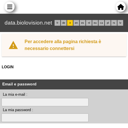
data.biolovision.net
fr
de
it
en
es
nl
eu
ca
pl
rs
lv
Per accedere alla pagina richiesta è
necessario connettersi
LOGIN
Email e password
La mia e-mail :
La mia password :