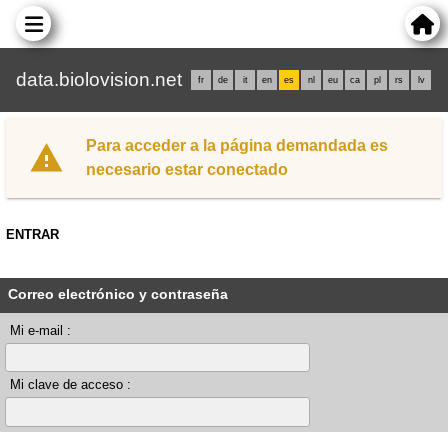
data.biolovision.net
fr
de
it
en
es
nl
eu
ca
pl
rs
lv
Para acceder a la página demandada es
necesario estar conectado
ENTRAR
Correo electrónico y contraseña
Mi e-mail :
Mi clave de acceso :