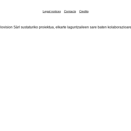
Legal notices
Contacts
Credits
lovision Sàrl sustaturiko proiektua, elkarte laguntzaileen sare baten kolaborazioar