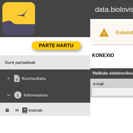
data.biolovi
Eskatut
KONEXIO
Gure partaideak
Helbide elektroniko
Kontsultatu
e-mail :
Informazioa
tresnak