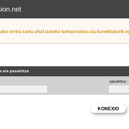
sion.net
ako orrira sartu ahal izateko beharrezkoa da konektaturik 
a eta pasahitza
pasahitza :