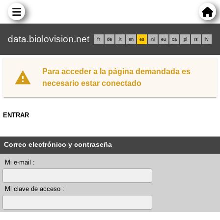
data.biolovision.net
fr
de
it
en
es
nl
eu
ca
pl
rs
lv
Para acceder a la página demandada es
necesario estar conectado
ENTRAR
Correo electrónico y contraseña
Mi e-mail :
Mi clave de acceso :