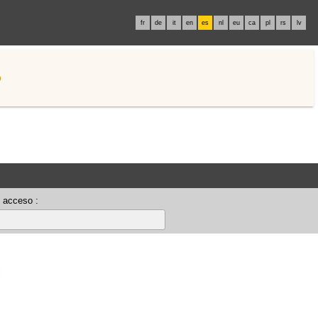
fr
de
it
en
es
nl
eu
ca
pl
rs
lv
o
 acceso :