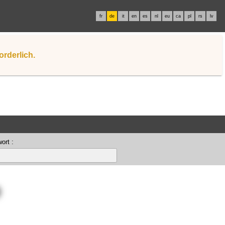
fr
de
it
en
es
nl
eu
ca
pl
rs
lv
orderlich.
ort :