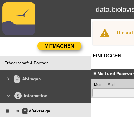
data.biolovi
Um auf 
EINLOGGEN
Trägerschaft & Partner
E-Mail und Passwor
Abfragen
Mein E-Mail :
Information
Werkzeuge