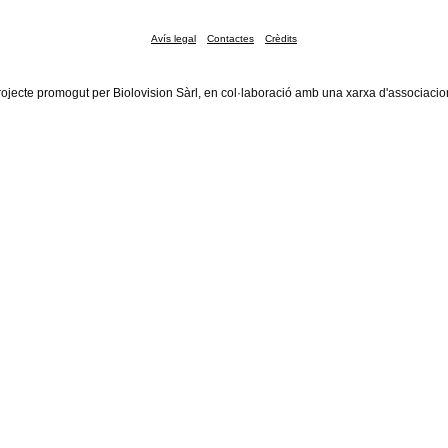
Avís legal
Contactes
Crèdits
rojecte promogut per Biolovision Sàrl, en col·laboració amb una xarxa d'associacio