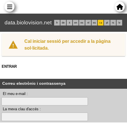
data.biolovision.net
fr
de
it
en
es
nl
eu
ca
pl
rs
lv
Cal iniciar sessió per accedir a la pàgina
sol·licitada.
ENTRAR
Correu electrònic i contrassenya
El meu e-mail :
La meva clau d'accés :