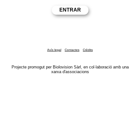
Avís legal
Contactes
Crèdits
Projecte promogut per Biolovision Sàrl, en col·laboració amb una
xarxa d'associacions