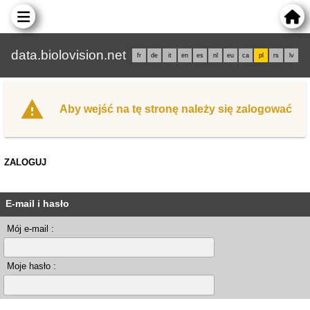
data.biolovision.net
fr
de
it
en
es
nl
eu
ca
pl
rs
lv
Aby wejść na tę stronę należy się zalogować
ZALOGUJ
E-mail i hasło
Mój e-mail :
Moje hasło :