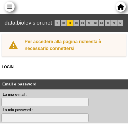
data.biolovision.net
fr
de
it
en
es
nl
eu
ca
pl
rs
lv
Per accedere alla pagina richiesta è
necessario connettersi
LOGIN
Email e password
La mia e-mail :
La mia password :