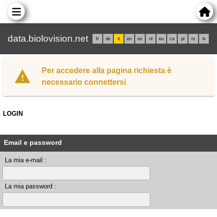
data.biolovision.net
fr
de
it
en
es
nl
eu
ca
pl
rs
lv
Per accedere alla pagina richiesta è
necessario connettersi
LOGIN
Email e password
La mia e-mail :
La mia password :