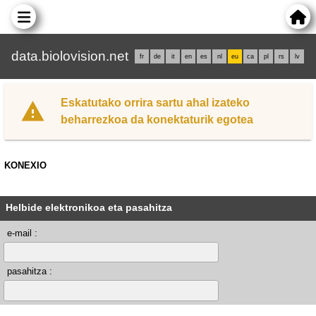
data.biolovision.net
fr
de
it
en
es
nl
eu
ca
pl
rs
lv
Eskatutako orrira sartu ahal izateko
beharrezkoa da konektaturik egotea
KONEXIO
Helbide elektronikoa eta pasahitza
e-mail :
pasahitza :