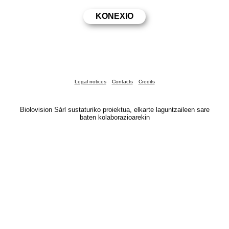
Legal notices
Contacts
Credits
Biolovision Sàrl sustaturiko proiektua, elkarte laguntzaileen sare
baten kolaborazioarekin