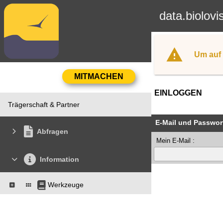
data.biolovi
Um auf 
EINLOGGEN
Trägerschaft & Partner
E-Mail und Passwor
Abfragen
Mein E-Mail :
Information
Werkzeuge