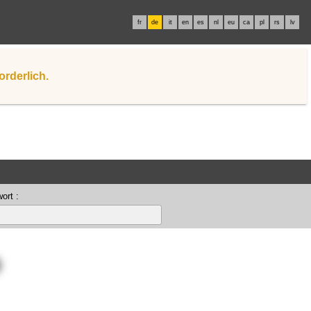
fr
de
it
en
es
nl
eu
ca
pl
rs
lv
orderlich.
ort :