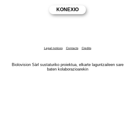
Legal notices
Contacts
Credits
Biolovision Sàrl sustaturiko proiektua, elkarte laguntzaileen sare
baten kolaborazioarekin