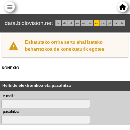
data.biolovision.net
fr
de
it
en
es
nl
eu
ca
pl
rs
lv
Eskatutako orrira sartu ahal izateko
beharrezkoa da konektaturik egotea
KONEXIO
Helbide elektronikoa eta pasahitza
e-mail :
pasahitza :