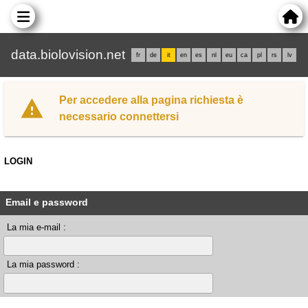
data.biolovision.net
fr
de
it
en
es
nl
eu
ca
pl
rs
lv
Per accedere alla pagina richiesta è
necessario connettersi
LOGIN
Email e password
La mia e-mail :
La mia password :