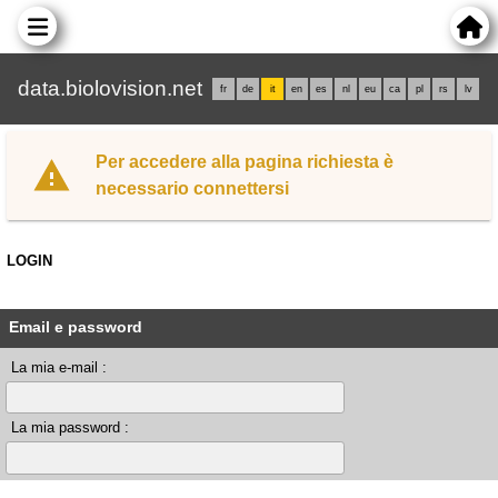
data.biolovision.net
fr
de
it
en
es
nl
eu
ca
pl
rs
lv
Per accedere alla pagina richiesta è
necessario connettersi
LOGIN
Email e password
La mia e-mail :
La mia password :