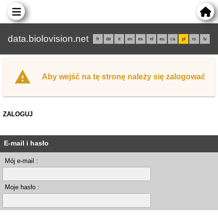
data.biolovision.net
fr
de
it
en
es
nl
eu
ca
pl
rs
lv
Aby wejść na tę stronę należy się zalogować
ZALOGUJ
E-mail i hasło
Mój e-mail :
Moje hasło :