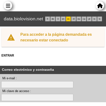
data.biolovision.net
fr
de
it
en
es
nl
eu
ca
pl
rs
lv
Para acceder a la página demandada es
necesario estar conectado
ENTRAR
Correo electrónico y contraseña
Mi e-mail :
Mi clave de acceso :