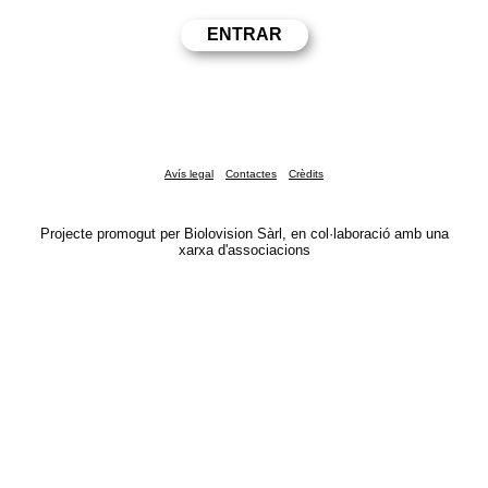
Avís legal
Contactes
Crèdits
Projecte promogut per Biolovision Sàrl, en col·laboració amb una
xarxa d'associacions