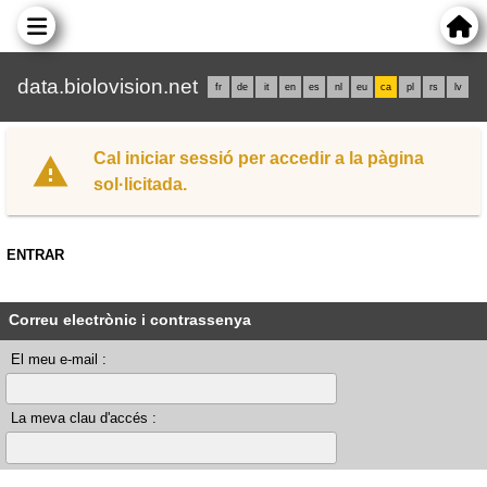
data.biolovision.net
fr
de
it
en
es
nl
eu
ca
pl
rs
lv
Cal iniciar sessió per accedir a la pàgina
sol·licitada.
ENTRAR
Correu electrònic i contrassenya
El meu e-mail :
La meva clau d'accés :