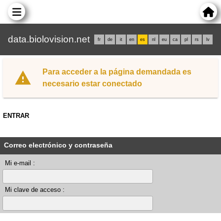
data.biolovision.net
fr
de
it
en
es
nl
eu
ca
pl
rs
lv
Para acceder a la página demandada es
necesario estar conectado
ENTRAR
Correo electrónico y contraseña
Mi e-mail :
Mi clave de acceso :