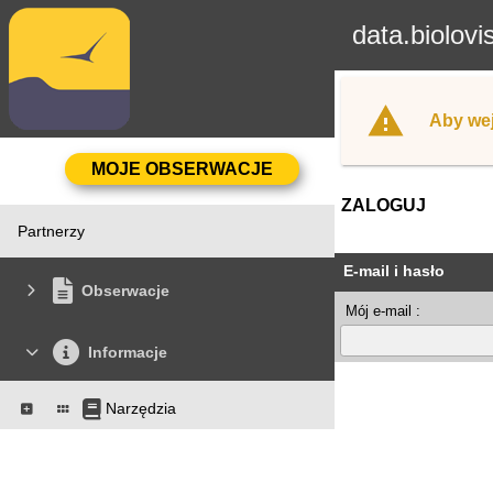
data.biolovi
Aby wej
ZALOGUJ
Partnerzy
E-mail i hasło
Obserwacje
Mój e-mail :
Informacje
Narzędzia