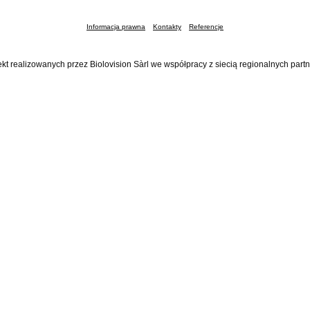
Informacja prawna
Kontakty
Referencje
ekt realizowanych przez Biolovision Sàrl we współpracy z siecią regionalnych part