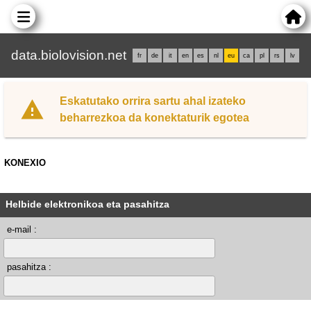
data.biolovision.net
fr
de
it
en
es
nl
eu
ca
pl
rs
lv
Eskatutako orrira sartu ahal izateko
beharrezkoa da konektaturik egotea
KONEXIO
Helbide elektronikoa eta pasahitza
e-mail :
pasahitza :