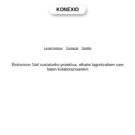
Legal notices
Contacts
Credits
Biolovision Sàrl sustaturiko proiektua, elkarte laguntzaileen sare
baten kolaborazioarekin